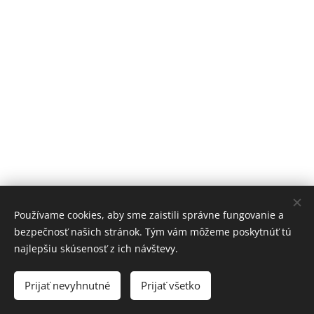
Používame cookies, aby sme zaistili správne fungovanie a
bezpečnosť našich stránok. Tým vám môžeme poskytnúť tú
najlepšiu skúsenosť z ich návštevy.
Obrázky poskytol
Pexels
Prijať nevyhnutné
Prijať všetko
Vytvorené službou
Webnode
Cookies